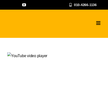
콘
010-4266-1136
텐
츠
로
Toggl
Navig
건
하수구고압세척
너
뛰
공사갤러리
기
자주하는 질문과
상담문의
지점안내
나우뉴스