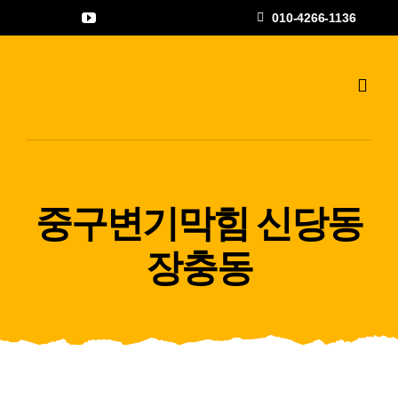
콘
010-4266-1136
텐
츠
로
Toggl
Navig
건
하수구고압세척
너
뛰
공사갤러리
기
중구변기막힘 신당동
자주하는 질문과
장충동
상담문의
지점안내
나우뉴스