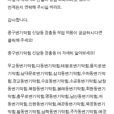
언제든지 연락해 주시길 바라요.
감사합니다.
중구변기막힘 신당동 장충동 작업 비용
이 궁금하시다면
클릭해 주세요!
중구변기막힘 신당동 장충동 더 자세히 알아보세요!
무교동변기막힘,다동변기막힘,태평로변기막힘,을지로변
기막힘,남대문로변기막힘,삼각동변기막힘,수하동변기막
힘,장교동변기막힘,수표동변기막힘,소공동변기막힘,남창
동변기막힘,북창동변기막힘,봉래동변기막힘,회현동변기
막힘,충무로변기막힘,명동변기막힘,남산동변기막힘,저
동변기막힘,인현동변기막힘,예관동변기막힘,묵정동변기
막힘,필동변기막힘,남학동변기막힘,주자동변기막힘,예장