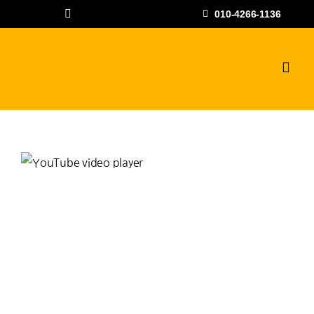
콘
010-4266-1136
텐
츠
로
Togg
Navig
건
하수구고압세척
너
뛰
공사갤러리
기
자주하는 질문과
상담문의
지점안내
나우뉴스