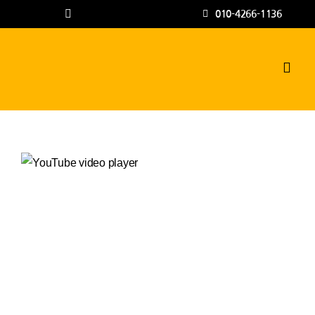
콘
010-4266-1136
텐
츠
로
Toggl
Navig
건
하수구고압세척
너
뛰
공사갤러리
기
자주하는 질문과
상담문의
지점안내
나우뉴스