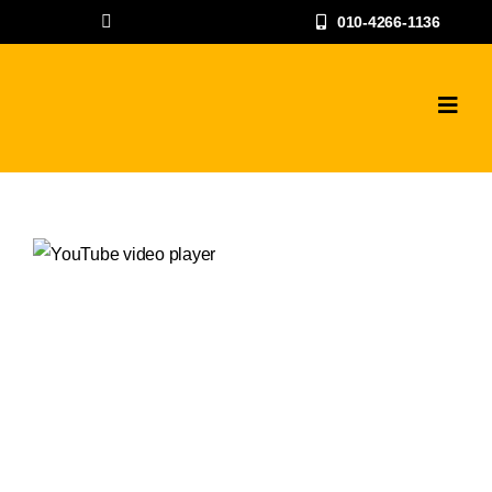
콘
010-4266-1136
텐
츠
로
Toggl
Navig
건
하수구고압세척
너
뛰
공사갤러리
기
자주하는 질문과
상담문의
지점안내
나우뉴스