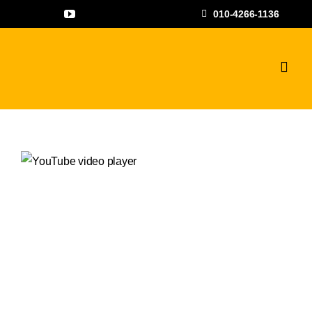
콘
010-4266-1136
텐
츠
로
Toggl
Navig
건
하수구고압세척
너
뛰
공사갤러리
기
자주하는 질문과
상담문의
지점안내
나우뉴스