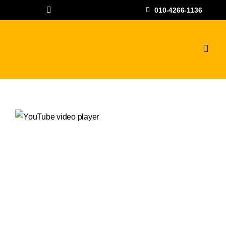
콘
010-4266-1136
텐
츠
로
Toggl
Navig
건
하수구고압세척
너
뛰
공사갤러리
기
자주하는 질문과
상담문의
지점안내
나우뉴스