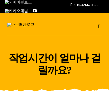
콘
010-4266-1136
텐
츠
로
Toggl
건
Navig
너
하수구고압세척
뛰
기
작업시간이 얼마나 걸
공사갤러리
릴까요?
자주하는 질문과
상담문의
지점안내