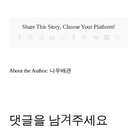
Share This Story, Choose Your Platform!
Facebook
X
Reddit
LinkedIn
WhatsApp
Tumblr
Pinterest
Vk
Xing
이
메
일
About the Author:
나우배관
댓글을 남겨주세요