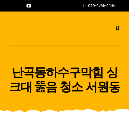
콘
010-4266-1136
텐
츠
로
Toggl
Navig
건
하수구고압세척
너
뛰
공사갤러리
기
난곡동하수구막힘 싱
자주하는 질문과
크대 뚫음 청소 서원동
상담문의
지점안내
나우뉴스