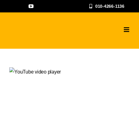
콘
010-4266-1136
텐
츠
로
Toggl
Navig
건
하수구고압세척
너
뛰
공사갤러리
기
자주하는 질문과
상담문의
지점안내
나우뉴스