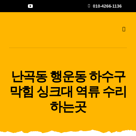
콘
010-4266-1136
텐
츠
로
Toggl
Navig
건
하수구고압세척
너
뛰
공사갤러리
기
난곡동 행운동 하수구
자주하는 질문과
막힘 싱크대 역류 수리
상담문의
하는곳
지점안내
나우뉴스